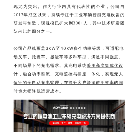
现尤为突出。作为行业内具有代表性的企业，公司自
2017年成立以来，持续专注于工业车辆智能充电设备的
研发与制造，
现
规模已扩大到300+人，其中技术研发团
队占比约四分之一。
公司产品线覆盖3kW至40kW多个功率等级，可适配电
动叉车、托盘车、搬运车等多种车型，满足不同强度、
不同场景下的充电需求。其充电系统
采用高度集成化设
计，融合功率整流、充电监控与插座一体化，实现无人
值守的全自动充电管理，在提升客户能源使用效率的同
时也大幅降低运营成本。