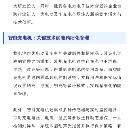
大研发投入；同时一批具备电力电子技术背景的企业也
跨行业进入，为电动叉车充电市场注入新的竞争活力与
技术创新。
智能充电机：关键技术赋能精细化管理
蓄电池作为电动叉车中的关键部件和易耗品，其充电过
程的管理尤为重要。常规充电机往往存在充电不均衡、
过热、过充等问题，严重影响电池的使用寿命。而智能
充电机通过内置单片机控制系统，支持用户根据实际情
况设置均充、浮充、初充等多种模式，实现精细化的能
量管理。
此外，智能充电机还集成多种传感器与实时监控电路，
可对充电电压、电流、温度等参数进行动态跟踪。一旦
检测到异常，系统即启动声光报警并执行保护策略，有