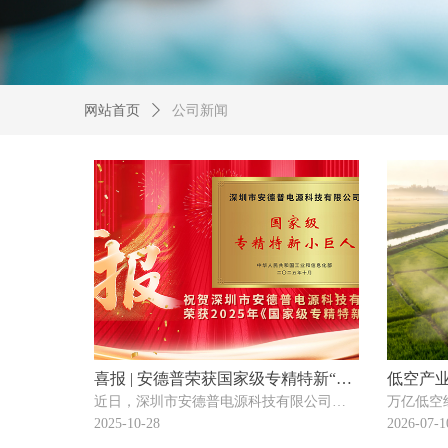
网站首页
ꄲ
公司新闻
喜报 | 安德普荣获国家级专精特新“小
低空产
近日，深圳市安德普电源科技有限公司凭
万亿低空
巨人”企业称号！
方案助
借其在工业充电领域的卓越创新能力、核
机落地六
2025-10-28
2026-07-1
心技术优势以及强劲的市场表现，成功通
转型。安