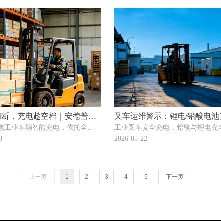
品通过多国国际认证，以高效、
球化解决方案，助力低空产业高
续发展。
间断，充电趁空档｜安德普赋
叉车运维警示：锂电/铅酸电池
焦工业车辆智能充电，依托全系
工业叉车安全充电，铅酸与锂电充
电池机会充电
机，切勿混用
自研算法，适配叉车充电需求，
勿混用，可规避电池损耗与安全风
8
2026-05-22
补电，赋能物流降本增效与绿色
。
上一页
1
2
3
4
5
下一页