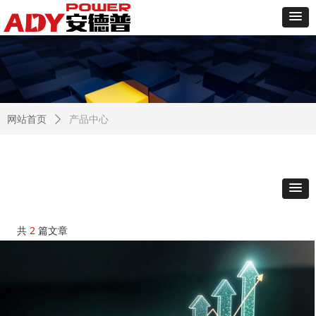
网站首页
ꄲ
产品中心
共
2
篇文章