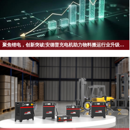
聚焦锂电，创新突破|安德普充电机助力物料搬运行业升级革新
据相关数据统计，锂电池叉车在 2018-2024 年间实现全国市场份额从
9.32% 到 47.43% 的跨越式增长，而铅酸电池叉车占比从 90.68% 收缩
至 52.57%。且新能源政策与成本双轮驱动，锂电化、自动化趋势持续
推动全球叉车充电机市场高速增长，2024 年市场规模已突破 58 亿
元，预计 2030 年将以 13.2% 的年复合增长率增至 156 亿元。由此可
见，未来 3-5 年，锂电池将全面主导电动叉车市场。