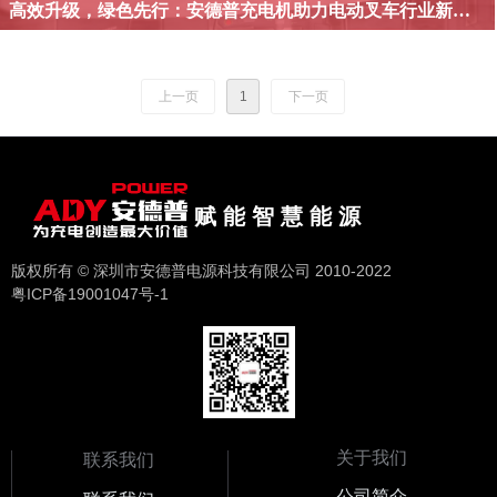
高效升级，绿色先行：安德普充电机助力电动叉车行业新发展！
在全球节能减排与制造业智能化转型的大背景下，电动叉车市场正迎
来高速增长，与之配套的智能充电机技术成为行业关注的焦点。充电
机作为电动叉车能源供给的核心设备，其性能优劣直接影响车辆的运
上一页
1
下一页
行效率与电池寿命。近年来，快充技术、智能均衡、远程监控等创新
功能的融入，极大地提升了充电机的智能化水平，也为电动叉车行业
带来了全新的发展机遇。
赋 能 智 慧 能 源
版权所有 © 深圳市安德普电源科技有限公司 2010-2022
粤ICP备19001047号-1
关于我们
联系我们
公司简介